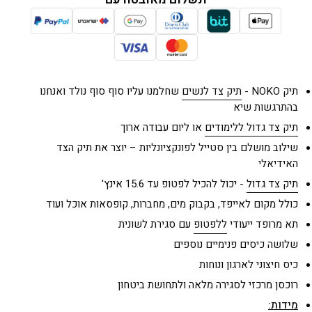
תיק NOKO -
תיק צד לנשים
שחלמנו עליו סוף סוף נולד ואנחנו
בהתרגשות שיא
תיק צד גדול ללימודים
או ליום עבודה ארוך
שילוב מושלם בין סטייל לפונקציונליות – יוצר את תיק הצד
האידיאלי
תיק צד גדול
- יכול להכיל לפטופ עד 15.6 אינץ'
כולל מקום לאייפד, ב
קבוק מים, מחברות, קופסאות אוכל ועוד
תא מרופד ייעודי
ללפטופ
עם סגירת לשונית
שלושה כיסים פנימיים נוספים
כיס חיצוני לארגון ונוחות
רוכסן מרכזי לסגירה מלאה ולתחושת ביטחון
מידות: