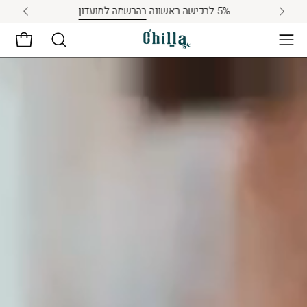
לג
5% לרכישה ראשונה
בהרשמה למועדון
תוכן
פתיחת
פתיחת
תפריט
ניווט