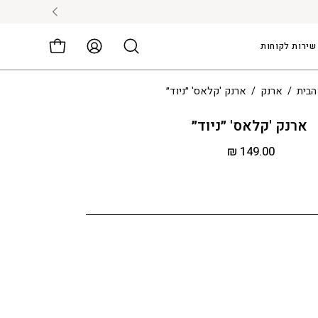
שירות לקוחות
החשבון
פתיחת עגלה
שלי
הבית
/
ארנק
/
ארנק 'קלאס' ״ניוד״
ארנק 'קלאס' ״ניוד״
149.00 ₪