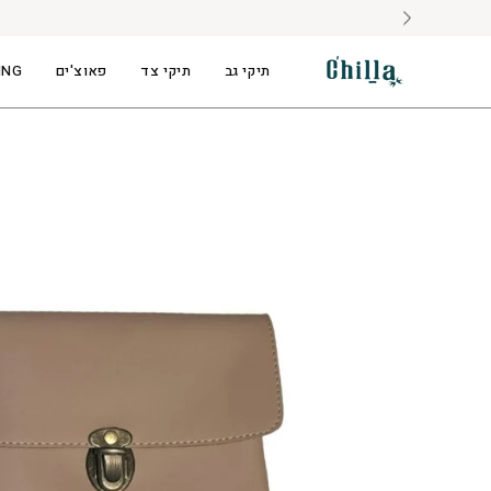
לג
תוכן
תיקי גב
תיקי צד
פאוצ'ים
ING
פתיחת
תצוגת
תמונה