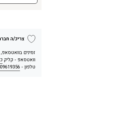
צריכ/ה חברה
זמינים בוואטסאפ,
וואטסאפ - קליק
כא
טלפון -
09619356