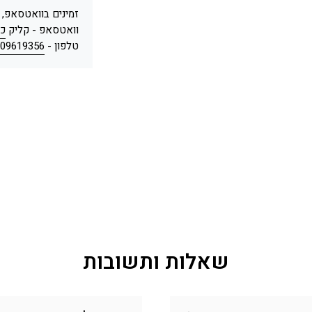
זמינים בוואטסאפ,
וואטסאפ - קליק
כא
טלפון -
09619356
שאלות ותשובות