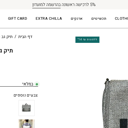
5% לרכישה ראשונה
בהרשמה למועדון
CLOTH
תכשיטים
ארנקים
EXTRA CHILLA
GIFT CARD
פתיחת
דף הבית
/
תיק גב וצד ffa
ללפטופ עד 14"
תצוגת
תיק גב/צד Jaffa
תמונה
במלאי
צבעים נוספים