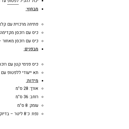
יכול להכיל
לפטופ
עד 14 אינץ'
מבחוץ:
פתיחה מרכזית עם קל
כיס עם רוכסן מקדימה
כיס עם רוכסן מאחור –
מבפנים:
כיס פנימי קטן עם רוכס
תא ייעודי ללפטופ עם 
מידות:
אורך: 28 ס"מ
רוחב: 36 ס"מ
עומק: 8 ס"מ
נפח: כ־8 ליטר – בדיוק מה שצריך ליום עמוס, בסטייל וקלילות