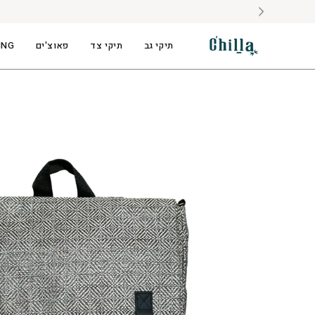
לג
תוכן
תיקי גב
תיקי צד
פאוצ'ים
ING
פתיחת
תצוגת
תמונה